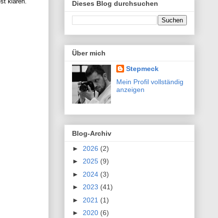
st klären.
Dieses Blog durchsuchen
Über mich
Stepmeck
Mein Profil vollständig
anzeigen
Blog-Archiv
►
2026
(2)
►
2025
(9)
►
2024
(3)
►
2023
(41)
►
2021
(1)
►
2020
(6)