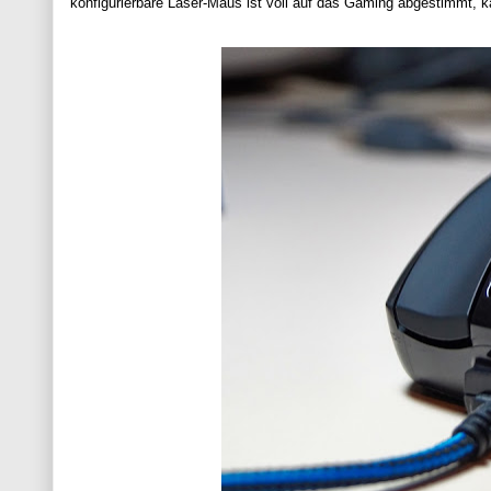
konfigurierbare Laser-Maus ist voll auf das Gaming abgestimmt, k